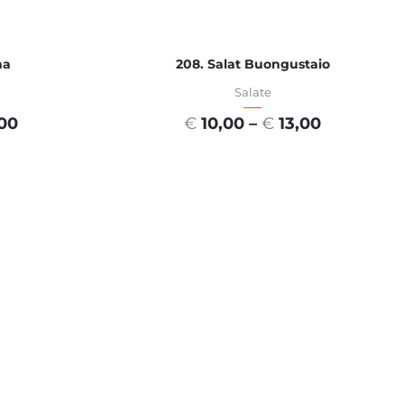
na
208. Salat Buongustaio
Salate
,00
€
10,00
–
€
13,00
EN
AUSFÜHRUNG WÄHLEN