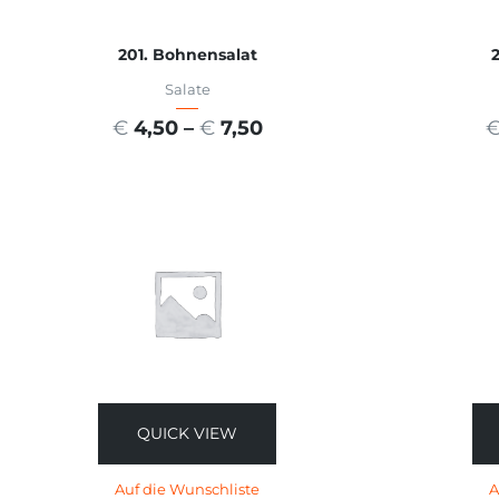
201. Bohnensalat
2
Salate
€
4,50
–
€
7,50
AUSFÜHRUNG WÄHLEN
A
QUICK VIEW
Auf die Wunschliste
A