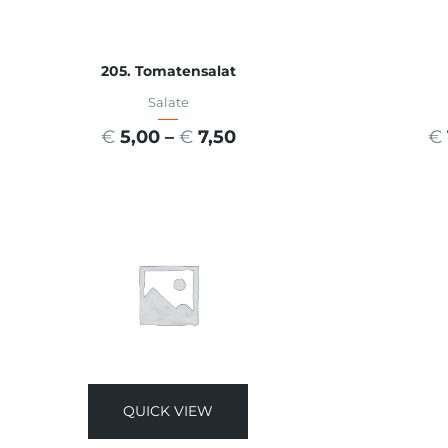
205. Tomatensalat
Salate
€
5,00
–
€
7,50
€
AUSFÜHRUNG WÄHLEN
A
QUICK VIEW