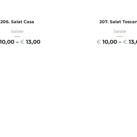
206. Salat Casa
207. Salat Tosca
Salate
Salate
10,00
–
€
13,00
€
10,00
–
€
13
USFÜHRUNG WÄHLEN
AUSFÜHRUNG WÄHL