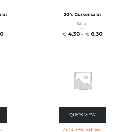
alat
204. Gurkensalat
Salate
30
€
4,30
–
€
6,30
EN
AUSFÜHRUNG WÄHLEN
QUICK VIEW
te
Auf die Wunschliste