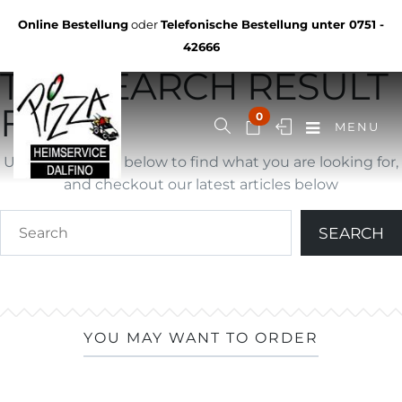
Not Found
Online Bestellung
oder
Telefonische Bestellung unter
0751 -
YOU ARE BROWSING
42666
THE SEARCH RESULT
FOR ""
0
MENU
Use search form below to find what you are looking for,
and checkout our latest articles below
YOU MAY WANT TO ORDER