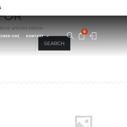
6
OR ""
test articles below
0
ÜBER UNS
KONTAKT