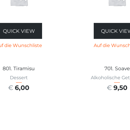
QUICK VIEW
QUICK VIE
uf die Wunschliste
Auf die Wunsch
801. Tiramisu
701. Soave
Dessert
Alkoholische Ge
€
6,00
€
9,50
SFÜHRUNG WÄHLEN
AUSFÜHRUNG W