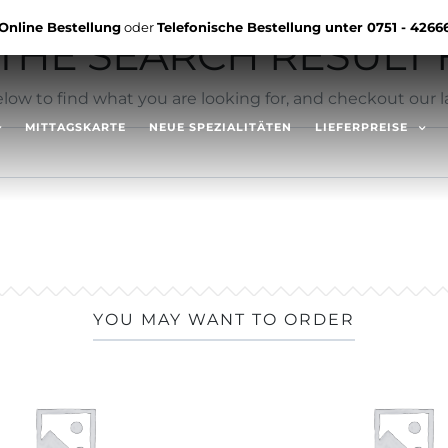
Online Bestellung
oder
Telefonische Bestellung unter
0751 - 4266
HE SEARCH RESULT F
low to find what you are looking for, and checkout our la
MITTAGSKARTE
NEUE SPEZIALITÄTEN
LIEFERPREISE
YOU MAY WANT TO ORDER