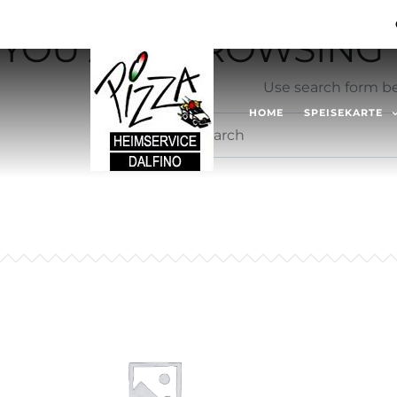
Not Found
YOU ARE BROWSING T
Use search form be
HOME
SPEISEKARTE