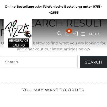
Not Found
Online Bestellung
oder
Telefonische Bestellung unter
0751 -
YOU ARE BROWSING
42666
THE SEARCH RESULT
FOR ""
0
MENU
Use search form below to find what you are looking for,
and checkout our latest articles below
YOU MAY WANT TO ORDER