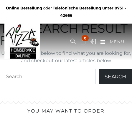
Not Found
Online Bestellung
oder
Telefonische Bestellung unter
0751 -
YOU ARE BROWSING
42666
THE SEARCH RESULT
FOR ""
0
MENU
Use search form below to find what you are looking for,
and checkout our latest articles below
YOU MAY WANT TO ORDER