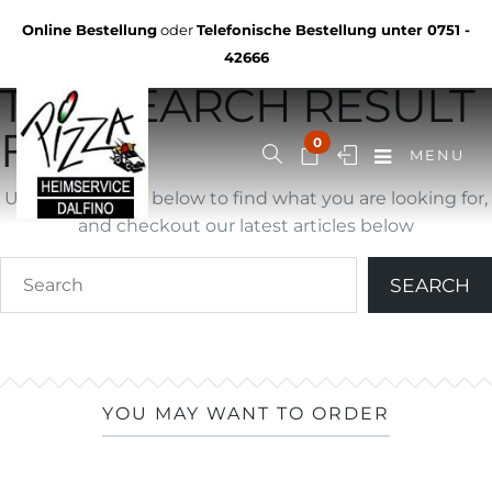
Not Found
Online Bestellung
oder
Telefonische Bestellung unter
0751 -
YOU ARE BROWSING
42666
THE SEARCH RESULT
FOR ""
0
MENU
Use search form below to find what you are looking for,
and checkout our latest articles below
YOU MAY WANT TO ORDER