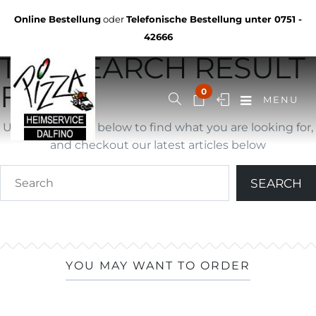
Not Found
Online Bestellung
oder
Telefonische Bestellung unter
0751 -
YOU ARE BROWSING
42666
THE SEARCH RESULT
FOR ""
0
MENU
Use search form below to find what you are looking for,
and checkout our latest articles below
YOU MAY WANT TO ORDER