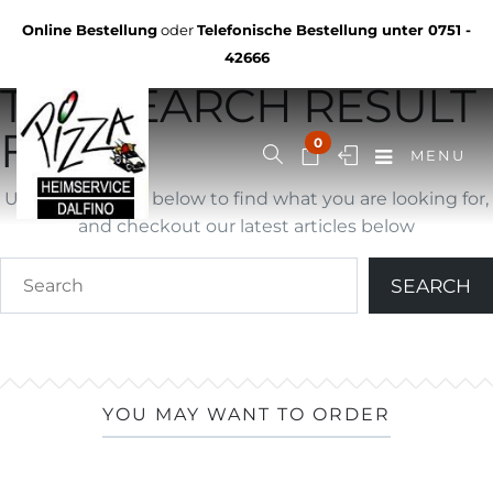
Not Found
Online Bestellung
oder
Telefonische Bestellung unter
0751 -
YOU ARE BROWSING
42666
THE SEARCH RESULT
FOR ""
0
MENU
Use search form below to find what you are looking for,
and checkout our latest articles below
YOU MAY WANT TO ORDER