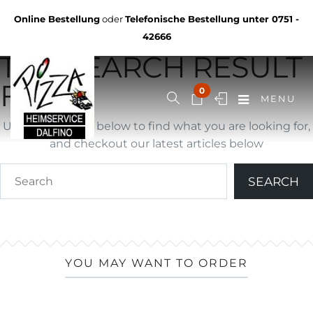
Not Found
Online Bestellung
oder
Telefonische Bestellung unter
0751 -
YOU ARE BROWSING
42666
THE SEARCH RESULT
FOR ""
0
MENU
Use search form below to find what you are looking for,
and checkout our latest articles below
YOU MAY WANT TO ORDER