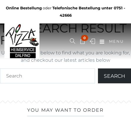
Not Found
Online Bestellung
oder
Telefonische Bestellung unter
0751 -
YOU ARE BROWSING
42666
THE SEARCH RESULT
FOR ""
0
MENU
Use search form below to find what you are looking for,
and checkout our latest articles below
YOU MAY WANT TO ORDER