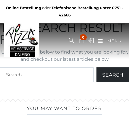
Not Found
Online Bestellung
oder
Telefonische Bestellung unter
0751 -
YOU ARE BROWSING
42666
THE SEARCH RESULT
FOR ""
0
MENU
Use search form below to find what you are looking for,
and checkout our latest articles below
YOU MAY WANT TO ORDER