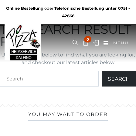
Not Found
Online Bestellung
oder
Telefonische Bestellung unter
0751 -
YOU ARE BROWSING
42666
THE SEARCH RESULT
FOR ""
0
MENU
Use search form below to find what you are looking for,
and checkout our latest articles below
YOU MAY WANT TO ORDER