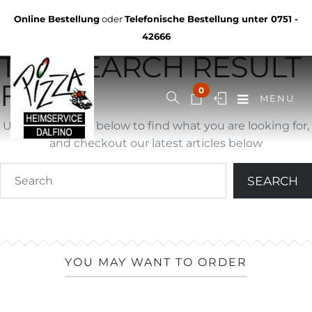
Not Found
Online Bestellung
oder
Telefonische Bestellung unter
0751 -
YOU ARE BROWSING
42666
THE SEARCH RESULT
FOR ""
0
MENU
Use search form below to find what you are looking for,
and checkout our latest articles below
YOU MAY WANT TO ORDER