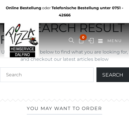
Not Found
Online Bestellung
oder
Telefonische Bestellung unter
0751 -
YOU ARE BROWSING
42666
THE SEARCH RESULT
FOR ""
0
MENU
Use search form below to find what you are looking for,
and checkout our latest articles below
YOU MAY WANT TO ORDER