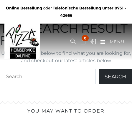
Not Found
Online Bestellung
oder
Telefonische Bestellung unter
0751 -
YOU ARE BROWSING
42666
THE SEARCH RESULT
FOR ""
0
MENU
Use search form below to find what you are looking for,
and checkout our latest articles below
YOU MAY WANT TO ORDER