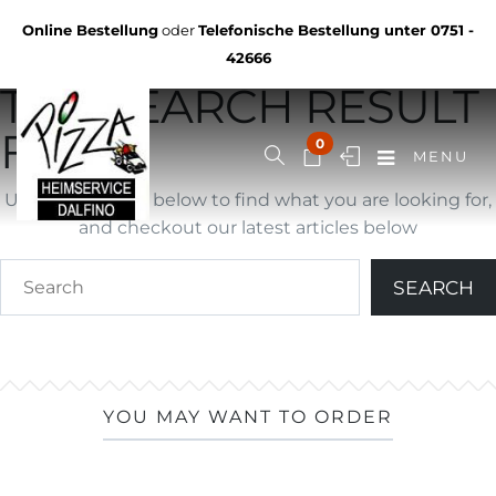
Not Found
Online Bestellung
oder
Telefonische Bestellung unter
0751 -
YOU ARE BROWSING
42666
THE SEARCH RESULT
FOR ""
0
MENU
Use search form below to find what you are looking for,
and checkout our latest articles below
YOU MAY WANT TO ORDER