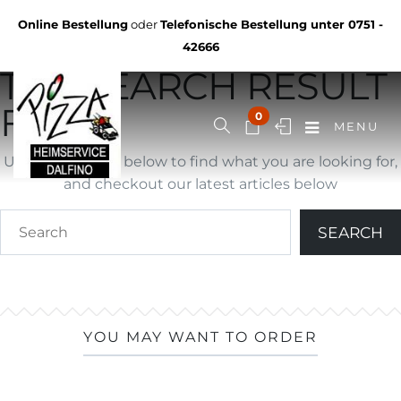
Not Found
Online Bestellung
oder
Telefonische Bestellung unter
0751 -
YOU ARE BROWSING
42666
THE SEARCH RESULT
FOR ""
0
MENU
Use search form below to find what you are looking for,
and checkout our latest articles below
YOU MAY WANT TO ORDER