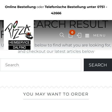
Not Found
Online Bestellung
oder
Telefonische Bestellung unter
0751 -
YOU ARE BROWSING
42666
THE SEARCH RESULT
FOR ""
0
MENU
Use search form below to find what you are looking for,
and checkout our latest articles below
YOU MAY WANT TO ORDER