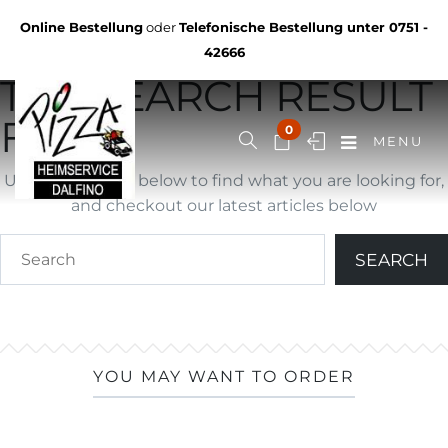
Not Found
Online Bestellung
oder
Telefonische Bestellung unter
0751 -
YOU ARE BROWSING
42666
THE SEARCH RESULT
FOR ""
0
MENU
Use search form below to find what you are looking for,
and checkout our latest articles below
YOU MAY WANT TO ORDER