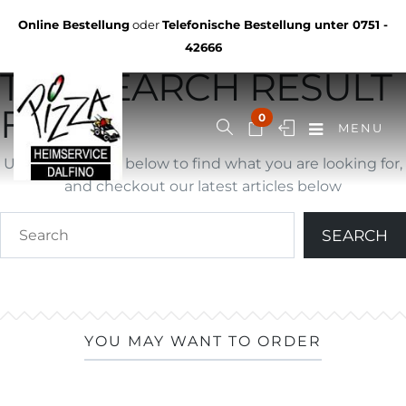
Not Found
Online Bestellung
oder
Telefonische Bestellung unter
0751 -
YOU ARE BROWSING
42666
THE SEARCH RESULT
FOR ""
0
MENU
Use search form below to find what you are looking for,
and checkout our latest articles below
YOU MAY WANT TO ORDER