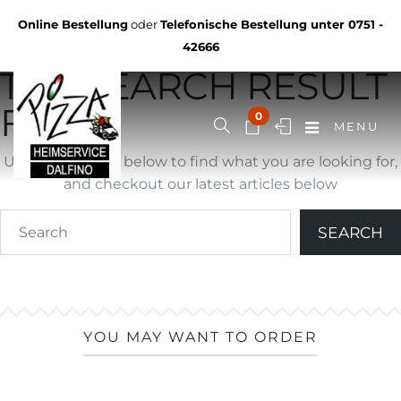
Not Found
Online Bestellung
oder
Telefonische Bestellung unter
0751 -
YOU ARE BROWSING
42666
THE SEARCH RESULT
FOR ""
0
MENU
Use search form below to find what you are looking for,
and checkout our latest articles below
YOU MAY WANT TO ORDER