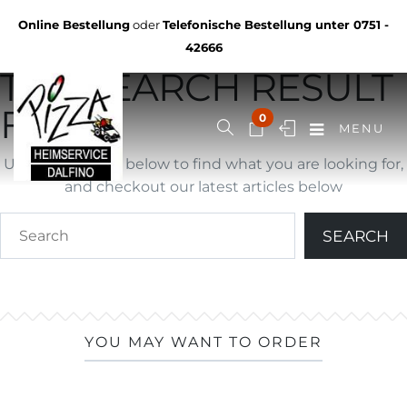
Not Found
Online Bestellung
oder
Telefonische Bestellung unter
0751 -
YOU ARE BROWSING
42666
THE SEARCH RESULT
FOR ""
0
MENU
Use search form below to find what you are looking for,
and checkout our latest articles below
YOU MAY WANT TO ORDER