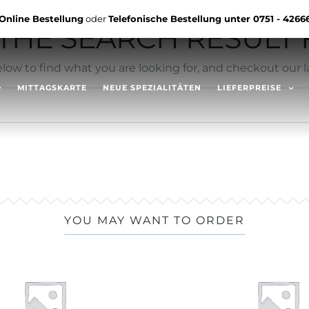
Online Bestellung
oder
Telefonische Bestellung unter
0751 - 4266
HE SEARCH RESULT F
low to find what you are looking for, and checkout our la
MITTAGSKARTE
NEUE SPEZIALITÄTEN
LIEFERPREISE
YOU MAY WANT TO ORDER