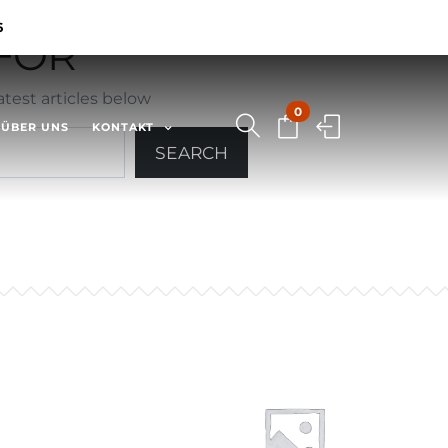
6
OR ""
test articles below
0
ÜBER UNS
KONTAKT