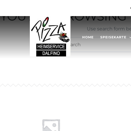
Not Found
YOU ARE BROWSING T
Use search form be
HOME
SPEISEKARTE