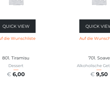
QUICK VIEW
QUICK VIE
uf die Wunschliste
Auf die Wunsch
801. Tiramisu
701. Soave
Dessert
Alkoholische Ge
€
6,00
€
9,50
SFÜHRUNG WÄHLEN
AUSFÜHRUNG W