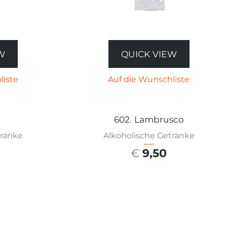
W
QUICK VIEW
liste
Auf die Wunschliste
602. Lambrusco
tränke
Alkoholische Getränke
€
9,50
ÄHLEN
AUSFÜHRUNG WÄHLEN