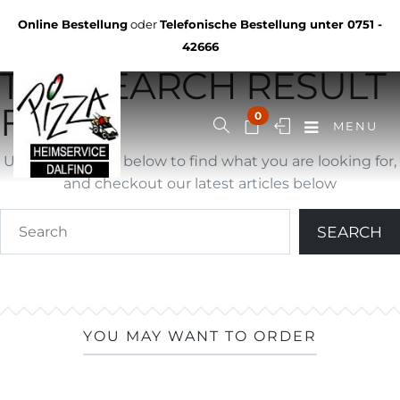
Not Found
Online Bestellung
oder
Telefonische Bestellung unter
0751 -
YOU ARE BROWSING
42666
THE SEARCH RESULT
FOR ""
0
MENU
Use search form below to find what you are looking for,
and checkout our latest articles below
YOU MAY WANT TO ORDER