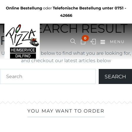
Not Found
Online Bestellung
oder
Telefonische Bestellung unter
0751 -
YOU ARE BROWSING
42666
THE SEARCH RESULT
FOR ""
0
MENU
Use search form below to find what you are looking for,
and checkout our latest articles below
YOU MAY WANT TO ORDER