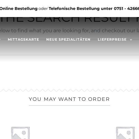
Online Bestellung
oder
Telefonische Bestellung unter
0751 - 4266
HE SEARCH RESULT F
low to find what you are looking for, and checkout our la
MITTAGSKARTE
NEUE SPEZIALITÄTEN
LIEFERPREISE
YOU MAY WANT TO ORDER