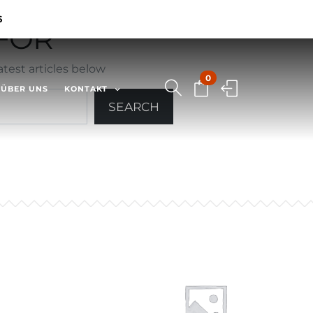
6
OR ""
test articles below
0
ÜBER UNS
KONTAKT