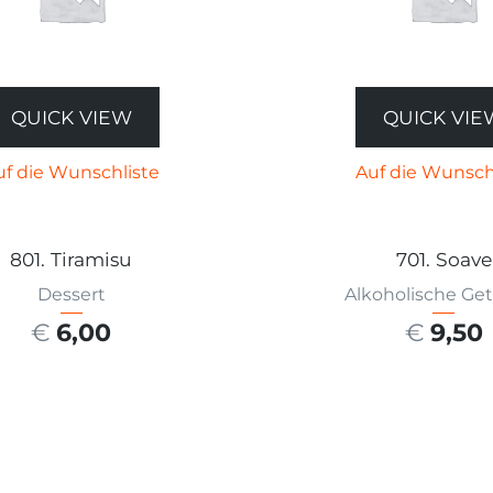
QUICK VIEW
QUICK VIE
uf die Wunschliste
Auf die Wunsch
801. Tiramisu
701. Soave
Dessert
Alkoholische Ge
€
6,00
€
9,50
SFÜHRUNG WÄHLEN
AUSFÜHRUNG W