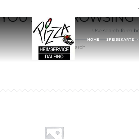
Not Found
YOU ARE BROWSING T
Use search form be
HOME
SPEISEKARTE