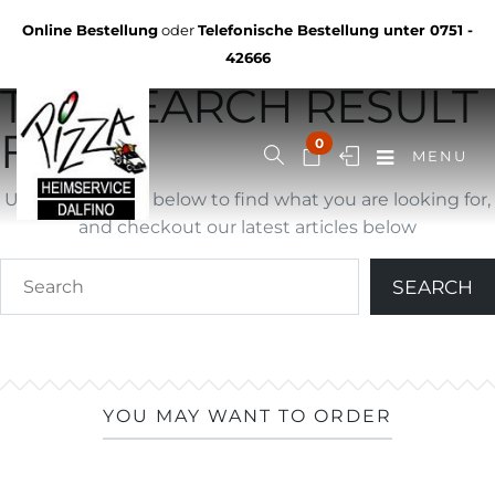
Not Found
Online Bestellung
oder
Telefonische Bestellung unter
0751 -
YOU ARE BROWSING
42666
THE SEARCH RESULT
FOR ""
0
MENU
Use search form below to find what you are looking for,
and checkout our latest articles below
YOU MAY WANT TO ORDER