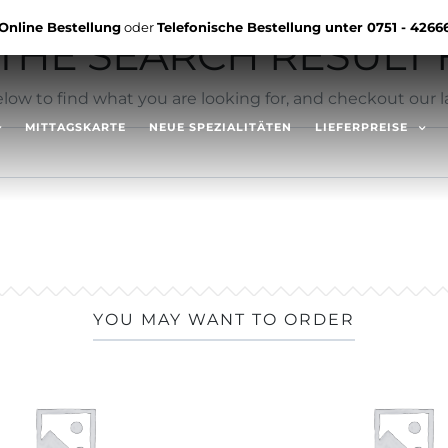
Online Bestellung
oder
Telefonische Bestellung unter
0751 - 4266
HE SEARCH RESULT F
low to find what you are looking for, and checkout our la
MITTAGSKARTE
NEUE SPEZIALITÄTEN
LIEFERPREISE
YOU MAY WANT TO ORDER