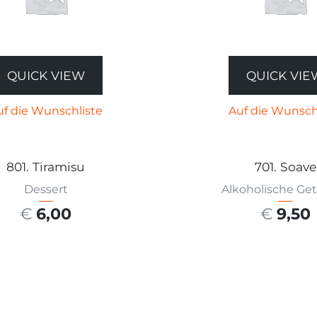
QUICK VIEW
QUICK VIE
uf die Wunschliste
Auf die Wunsch
801. Tiramisu
701. Soave
Dessert
Alkoholische Ge
€
6,00
€
9,50
SFÜHRUNG WÄHLEN
AUSFÜHRUNG W