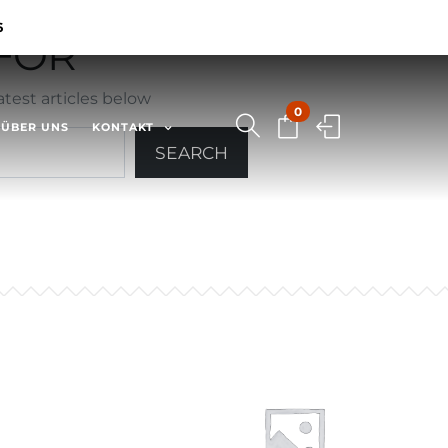
6
OR ""
test articles below
0
ÜBER UNS
KONTAKT