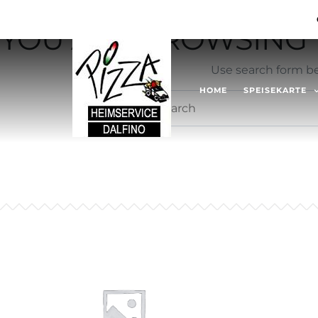
Not Found
YOU ARE BROWSING T
Use search form be
HOME
SPEISEKARTE