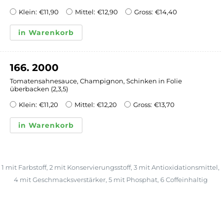
Klein:
€
11,90
Mittel:
€
12,90
Gross:
€
14,40
in Warenkorb
166. 2000
Tomatensahnesauce, Champignon, Schinken in Folie
überbacken (2,3,5)
Klein:
€
11,20
Mittel:
€
12,20
Gross:
€
13,70
in Warenkorb
1
mit Farbstoff,
2
mit Konservierungsstoff,
3
mit Antioxidationsmittel,
4
mit Geschmacksverstärker,
5
mit Phosphat,
6
Coffeinhaltig