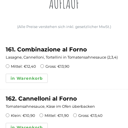
AUFLAUF
(Alle Preise verstehen sich inkl. gesetzlicher MwSt.)
161. Combinazione al Forno
Lasagne, Cannelloni, Tortellini in Tomatensahnesauce (2,3,4)
Mittel:
€
12,40
Gross:
€
13,90
in Warenkorb
162. Cannelloni al Forno
Tomatensahnesauce, Käse im Ofen überbacken
Klein:
€
10,90
Mittel:
€
11,90
Gross:
€
13,40
in Warenkorb