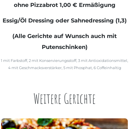
ohne Pizzabrot 1,00 € Ermäßigung
Essig/Öl Dressing oder Sahnedressing (
1,3)
(Alle Gerichte auf Wunsch auch mit
Putenschinken)
1
mit Farbstoff,
2
mit Konservierungsstoff,
3
mit Antioxidationsmittel,
4
mit Geschmacksverstärker,
5
mit Phosphat,
6
Coffeinhaltig
Weitere Gerichte