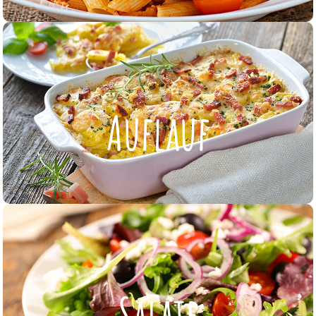
Auflauf
Auflauf
ZUR KARTE
Salate
Salate