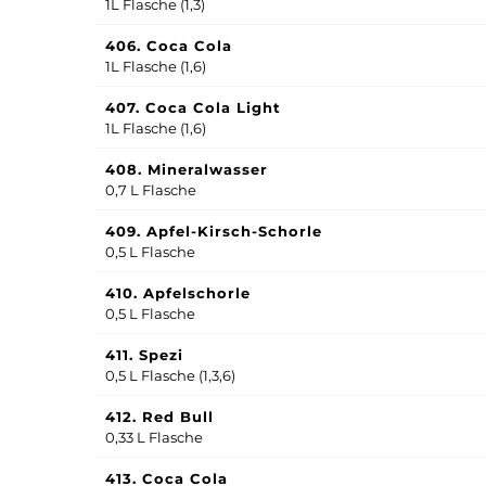
1L Flasche (
1,3
)
406. Coca Cola
1L Flasche (
1,6
)
407. Coca Cola Light
1L Flasche (
1,6
)
408. Mineralwasser
0,7 L Flasche
409. Apfel-Kirsch-Schorle
0,5 L Flasche
410. Apfelschorle
0,5 L Flasche
411. Spezi
0,5 L Flasche (
1,3,6)
412. Red Bull
0,33 L Flasche
413. Coca Cola