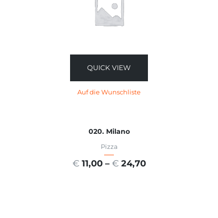
QUICK VIEW
Auf die Wunschliste
020. Milano
Pizza
€
11,00
–
€
24,70
AUSFÜHRUNG WÄHLEN