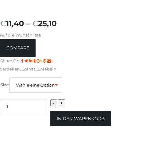
€
11,40
–
€
25,10
Auf die Wunschliste
COMPARE
Share On:
Sardellen, Spinat, Zwiebeln
Size
IN DEN WARENKORB