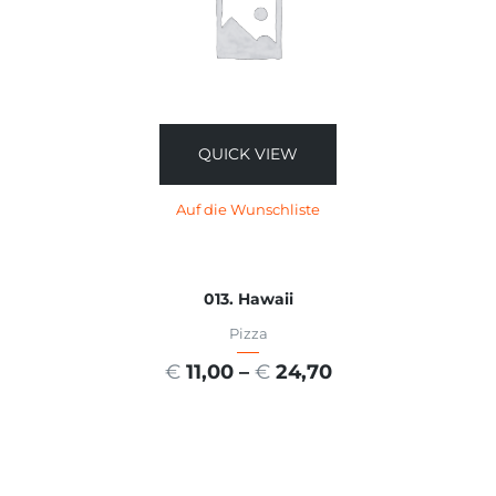
QUICK VIEW
Auf die Wunschliste
013. Hawaii
Pizza
€
11,00
–
€
24,70
AUSFÜHRUNG WÄHLEN