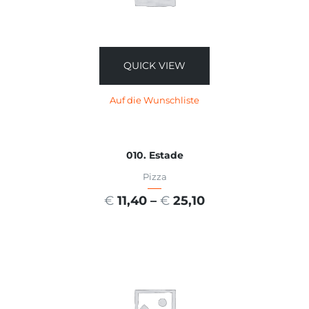
QUICK VIEW
Auf die Wunschliste
010. Estade
Pizza
€
11,40
–
€
25,10
AUSFÜHRUNG WÄHLEN