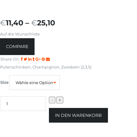
€
11,40
–
€
25,10
Auf die Wunschliste
COMPARE
Share On:
Putenschinken, Champignon, Zwiebeln (2,3,5)
Size
IN DEN WARENKORB