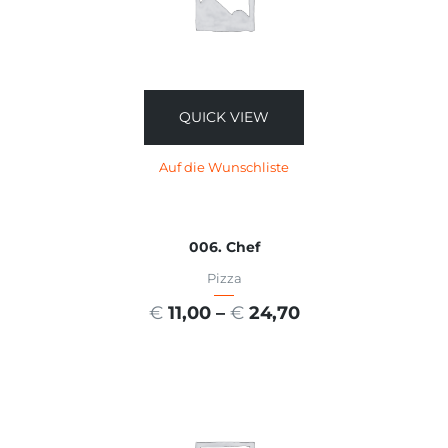
QUICK VIEW
Auf die Wunschliste
006. Chef
Pizza
€
11,00
–
€
24,70
AUSFÜHRUNG WÄHLEN