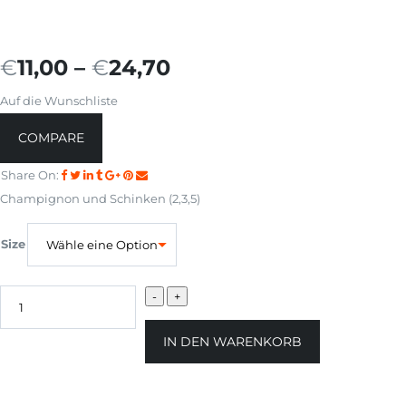
€
11,00
–
€
24,70
Auf die Wunschliste
COMPARE
Share On:
Champignon und Schinken (2,3,5)
Size
IN DEN WARENKORB