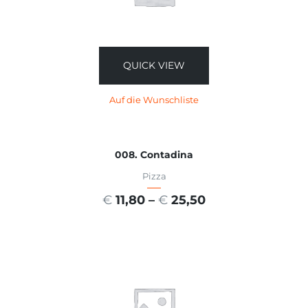
QUICK VIEW
Auf die Wunschliste
008. Contadina
Pizza
€
11,80
–
€
25,50
AUSFÜHRUNG WÄHLEN