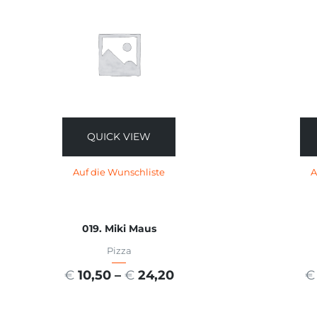
QUICK VIEW
Auf die Wunschliste
A
019. Miki Maus
Pizza
€
10,50
–
€
24,20
€
AUSFÜHRUNG WÄHLEN
A