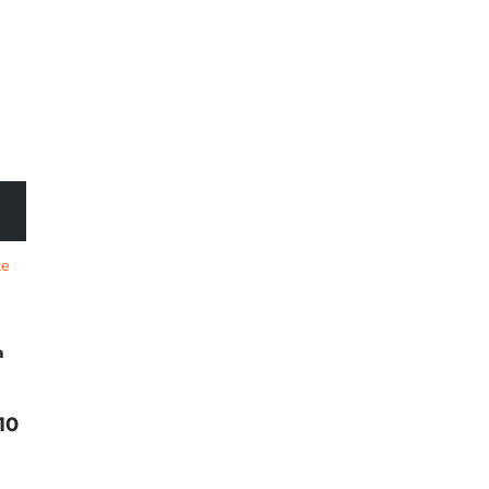
te
a
10
EN