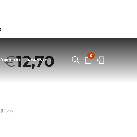
6
–
€
12,70
0
ÜBER UNS
KONTAKT
,2,3,5)