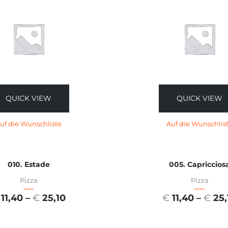
QUICK VIEW
QUICK VIEW
uf die Wunschliste
Auf die Wunschlis
010. Estade
005. Capriccios
Pizza
Pizza
11,40
–
€
25,10
€
11,40
–
€
25,
USFÜHRUNG WÄHLEN
AUSFÜHRUNG WÄHL