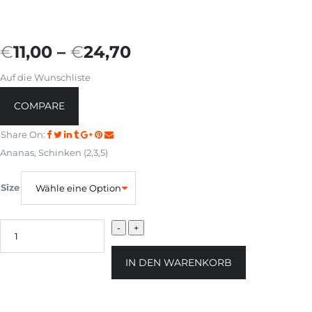
€
11,00
–
€
24,70
Auf die Wunschliste
COMPARE
Share On:
Ananas, Schinken (2,3,5)
Size
IN DEN WARENKORB