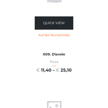
QUICK VIEW
Auf die Wunschliste
009. Diavolo
Pizza
€
11,40
–
€
25,10
AUSFÜHRUNG WÄHLEN