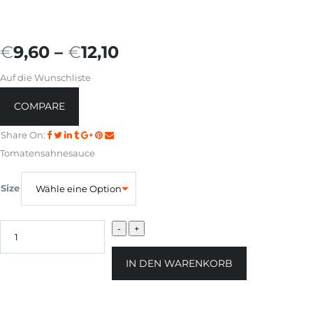
€
9,60
–
€
12,10
Auf die Wunschliste
COMPARE
Share On:
Tomatensahnesauce
Size
IN DEN WARENKORB