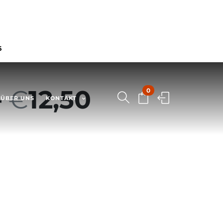
6
–
€
12,50
0
ÜBER UNS
KONTAKT