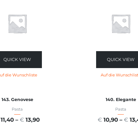
QUICK VIEW
QUICK VIEW
uf die Wunschliste
Auf die Wunschlis
143. Genovese
140. Elegante
Pasta
Pasta
11,40
–
€
13,90
€
10,90
–
€
13
USFÜHRUNG WÄHLEN
AUSFÜHRUNG WÄHL