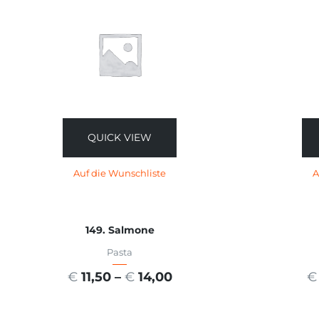
QUICK VIEW
Auf die Wunschliste
A
149. Salmone
Pasta
€
11,50
–
€
14,00
€
AUSFÜHRUNG WÄHLEN
A