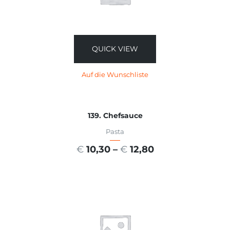
QUICK VIEW
Auf die Wunschliste
139. Chefsauce
Pasta
€
10,30
–
€
12,80
AUSFÜHRUNG WÄHLEN