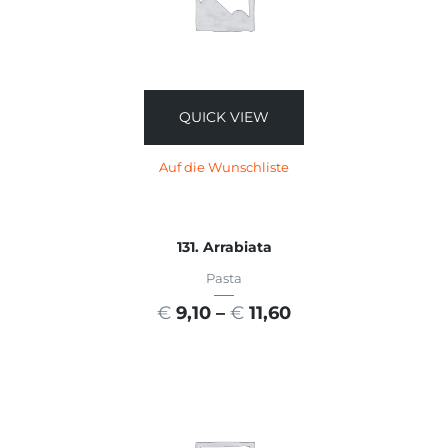
QUICK VIEW
Auf die Wunschliste
131. Arrabiata
Pasta
€
9,10
–
€
11,60
AUSFÜHRUNG WÄHLEN