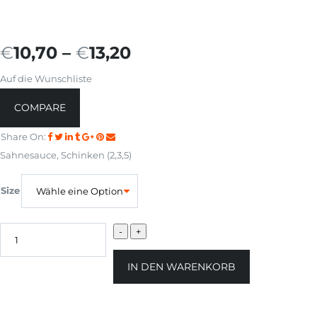
€
10,70
–
€
13,20
Auf die Wunschliste
COMPARE
Share On:
Sahnesauce, Schinken (2,3,5)
Size
IN DEN WARENKORB