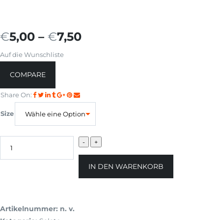
€
5,00
–
€
7,50
Auf die Wunschliste
COMPARE
Share On:
Size
IN DEN WARENKORB
Artikelnummer:
n. v.