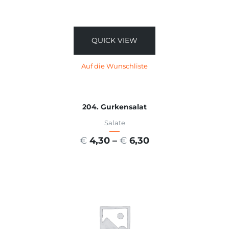
QUICK VIEW
Auf die Wunschliste
204. Gurkensalat
Salate
€
4,30
–
€
6,30
AUSFÜHRUNG WÄHLEN