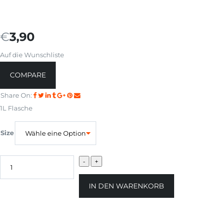
€
3,90
Auf die Wunschliste
COMPARE
Share On:
1L Flasche
Size
IN DEN WARENKORB