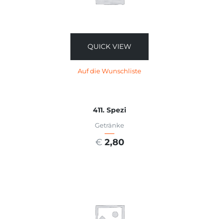
QUICK VIEW
Auf die Wunschliste
411. Spezi
Getränke
€
2,80
AUSFÜHRUNG WÄHLEN