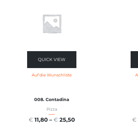
QUICK VIEW
Auf die Wunschliste
A
008. Contadina
Pizza
€
11,80
–
€
25,50
€
AUSFÜHRUNG WÄHLEN
A