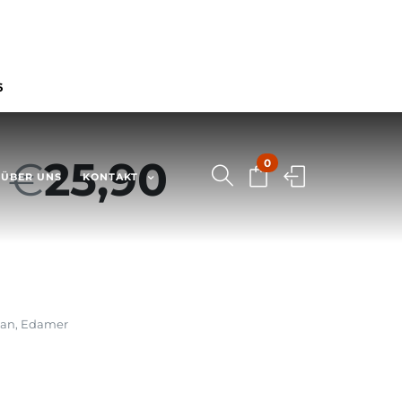
6
–
€
25,90
0
ÜBER UNS
KONTAKT
san, Edamer