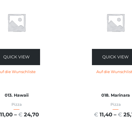
QUICK VIEW
QUICK VIEW
uf die Wunschliste
Auf die Wunschlis
013. Hawaii
018. Marinara
Pizza
Pizza
11,00
–
€
24,70
€
11,40
–
€
25,
USFÜHRUNG WÄHLEN
AUSFÜHRUNG WÄHL