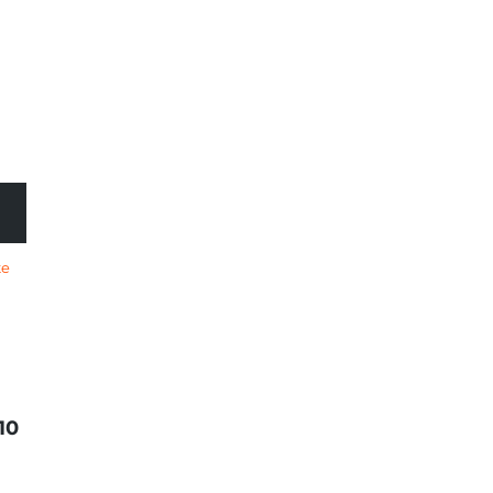
te
10
EN