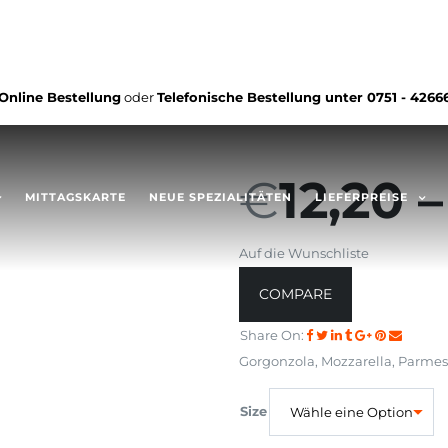
Online Bestellung
oder
Telefonische Bestellung unter
0751 - 4266
€
12,20
MITTAGSKARTE
NEUE SPEZIALITÄTEN
LIEFERPREISE
Auf die Wunschliste
COMPARE
Share On:
Gorgonzola, Mozzarella, Parme
Size