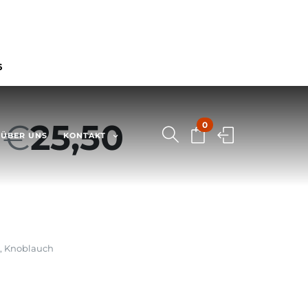
6
–
€
25,50
0
ÜBER UNS
KONTAKT
, Knoblauch