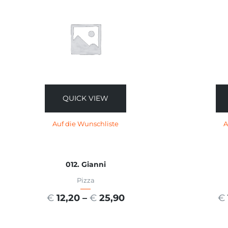
QUICK VIEW
Auf die Wunschliste
A
012. Gianni
Pizza
€
12,20
–
€
25,90
€
AUSFÜHRUNG WÄHLEN
A