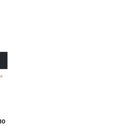
te
10
EN