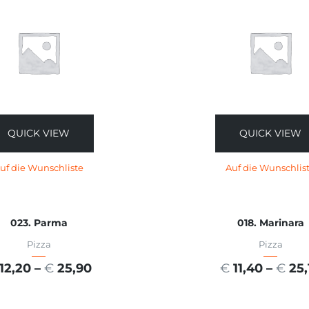
QUICK VIEW
QUICK VIEW
uf die Wunschliste
Auf die Wunschlis
023. Parma
018. Marinara
Pizza
Pizza
12,20
–
€
25,90
€
11,40
–
€
25,
USFÜHRUNG WÄHLEN
AUSFÜHRUNG WÄHL