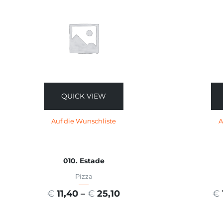
QUICK VIEW
Auf die Wunschliste
A
010. Estade
Pizza
€
11,40
–
€
25,10
€
AUSFÜHRUNG WÄHLEN
A