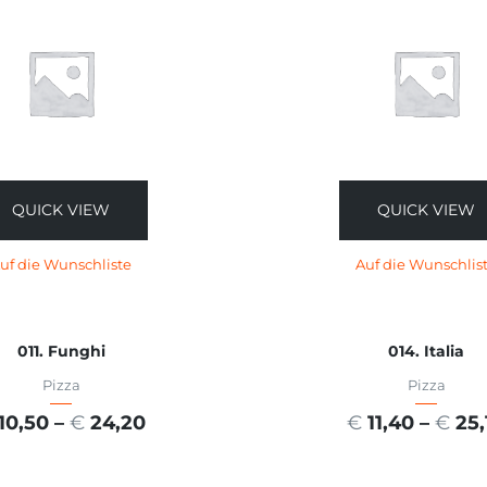
QUICK VIEW
QUICK VIEW
uf die Wunschliste
Auf die Wunschlis
011. Funghi
014. Italia
Pizza
Pizza
10,50
–
€
24,20
€
11,40
–
€
25,
USFÜHRUNG WÄHLEN
AUSFÜHRUNG WÄHL