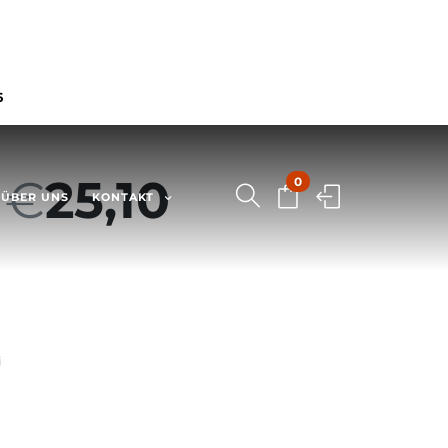
6
–
€
25,10
0
ÜBER UNS
KONTAKT
i