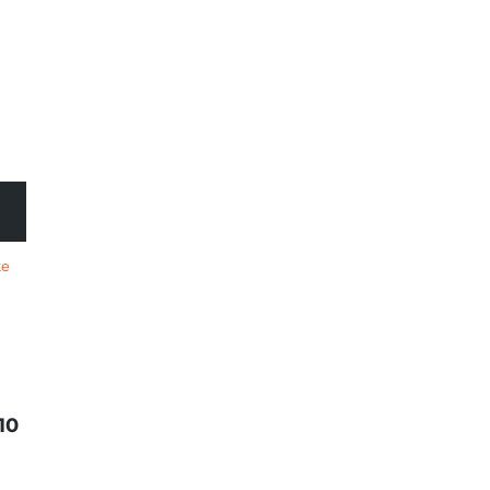
te
10
EN