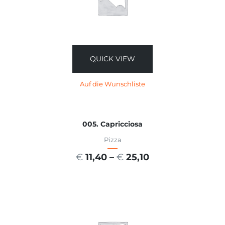
QUICK VIEW
Auf die Wunschliste
005. Capricciosa
Pizza
€
11,40
–
€
25,10
AUSFÜHRUNG WÄHLEN