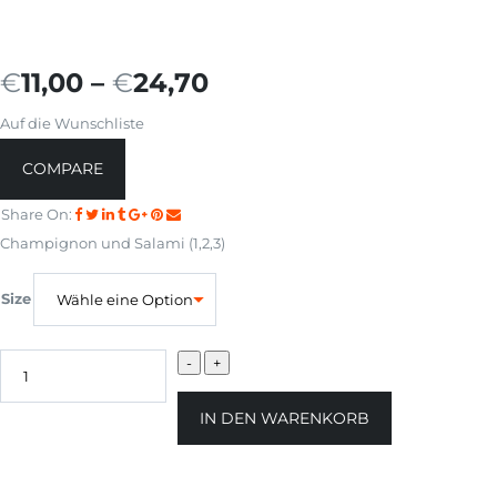
€
11,00
–
€
24,70
Auf die Wunschliste
COMPARE
Share On:
Champignon und Salami (
1,2,3)
Size
IN DEN WARENKORB