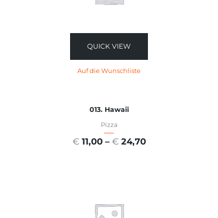
QUICK VIEW
Auf die Wunschliste
013. Hawaii
Pizza
€
11,00
–
€
24,70
AUSFÜHRUNG WÄHLEN