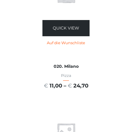
QUICK VIEW
Auf die Wunschliste
020. Milano
Pizza
€
11,00
–
€
24,70
AUSFÜHRUNG WÄHLEN