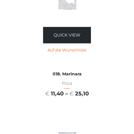
QUICK VIEW
Auf die Wunschliste
018. Marinara
Pizza
€
11,40
–
€
25,10
AUSFÜHRUNG WÄHLEN