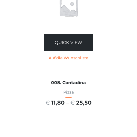
QUICK VIEW
Auf die Wunschliste
008. Contadina
Pizza
€
11,80
–
€
25,50
AUSFÜHRUNG WÄHLEN