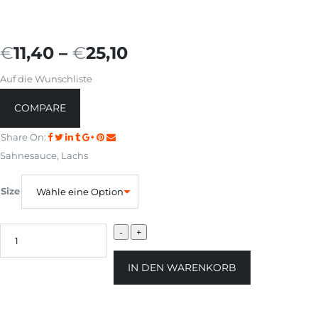
€
11,40
–
€
25,10
Auf die Wunschliste
COMPARE
Share On:
Sahnesauce, Lachs
Size
IN DEN WARENKORB