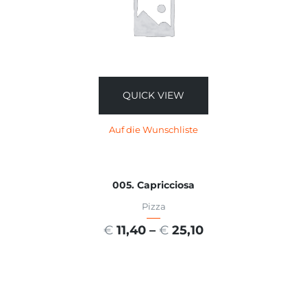
QUICK VIEW
Auf die Wunschliste
005. Capricciosa
Pizza
€
11,40
–
€
25,10
AUSFÜHRUNG WÄHLEN