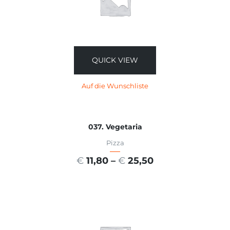
QUICK VIEW
Auf die Wunschliste
037. Vegetaria
Pizza
€
11,80
–
€
25,50
AUSFÜHRUNG WÄHLEN