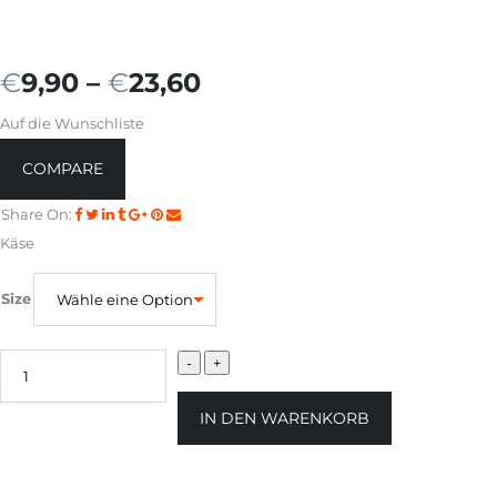
€
9,90
–
€
23,60
Auf die Wunschliste
COMPARE
Share On:
Käse
Size
IN DEN WARENKORB