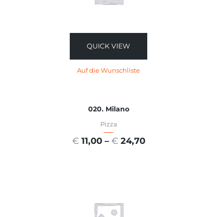
QUICK VIEW
Auf die Wunschliste
020. Milano
Pizza
€
11,00
–
€
24,70
AUSFÜHRUNG WÄHLEN