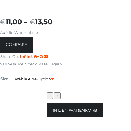
€
11,00
–
€
13,50
Auf die Wunschliste
COMPARE
Share On:
Sahnesauce, Speck, Käse, Eigelb
Size
IN DEN WARENKORB