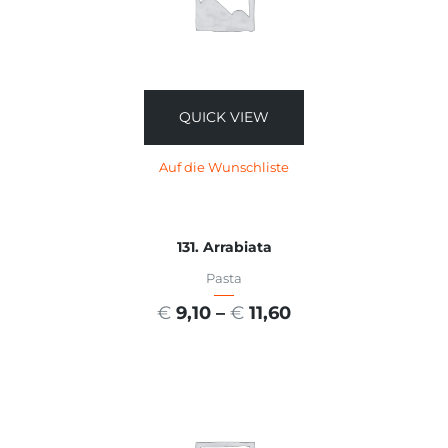
QUICK VIEW
Auf die Wunschliste
131. Arrabiata
Pasta
€
9,10
–
€
11,60
AUSFÜHRUNG WÄHLEN