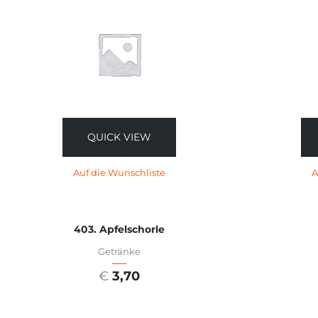
QUICK VIEW
Auf die Wunschliste
A
403. Apfelschorle
Getränke
€
3,70
AUSFÜHRUNG WÄHLEN
A