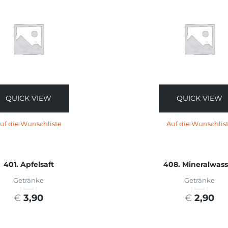
QUICK VIEW
QUICK VIEW
uf die Wunschliste
Auf die Wunschlis
401. Apfelsaft
408. Mineralwass
Getränke
Getränke
€
3,90
€
2,90
USFÜHRUNG WÄHLEN
AUSFÜHRUNG WÄHL