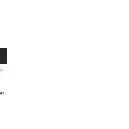
te
er
EN