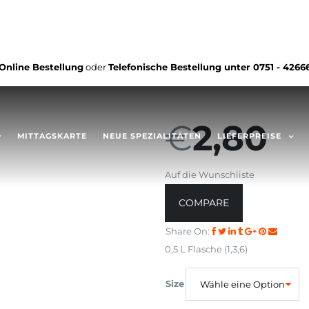
Online Bestellung
oder
Telefonische Bestellung unter
0751 - 4266
€
2,80
MITTAGSKARTE
NEUE SPEZIALITÄTEN
LIEFERPREISE
Auf die Wunschliste
COMPARE
Share On:
0,5 L Flasche (
1,3,6)
Size