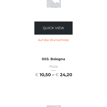
QUICK VIEW
Auf die Wunschliste
003. Bologna
Pizza
€
10,50
–
€
24,20
AUSFÜHRUNG WÄHLEN