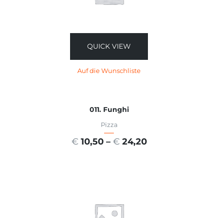
QUICK VIEW
Auf die Wunschliste
011. Funghi
Pizza
€
10,50
–
€
24,20
AUSFÜHRUNG WÄHLEN