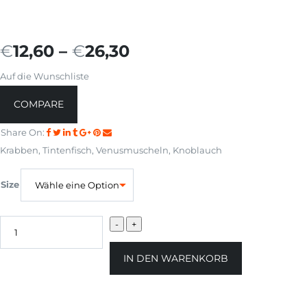
€
12,60
–
€
26,30
Auf die Wunschliste
COMPARE
Share On:
Krabben, Tintenfisch, Venusmuscheln, Knoblauch
Size
IN DEN WARENKORB