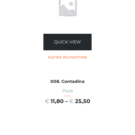
QUICK VIEW
Auf die Wunschliste
008. Contadina
Pizza
€
11,80
–
€
25,50
AUSFÜHRUNG WÄHLEN